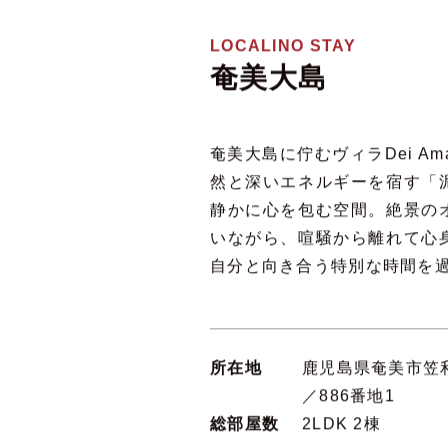
LOCALINO STAY
奄美大島
奄美大島に佇むヴィラDei A
然と深いエネルギーを宿す「
静かに心を包む空間。絶景の
いながら、喧騒から離れて心
自分と向き合う特別な時間を
所在地
鹿児島県奄美市笠利
／886番地1
総部屋数
2LDK 2棟